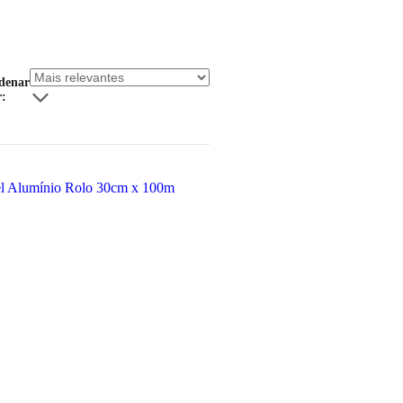
denar
r: