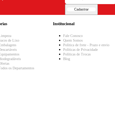
Cadastrar
rias
Institucional
Limpeza
Fale Conosco
Sacos de Lixo
Quem Somos
Embalagens
Política de frete - Prazo e envio
Descartáveis
Políticas de Privacidade
Equipamentos
Políticas de Trocas
Biodegradáveis
Blog
Ofertas
Todos os Departamentos