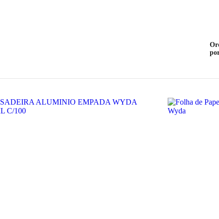
Or
po