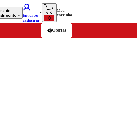
Meu
ral de
carrinho
ndimento
Entrar ou
0
cadastrar
Ofertas