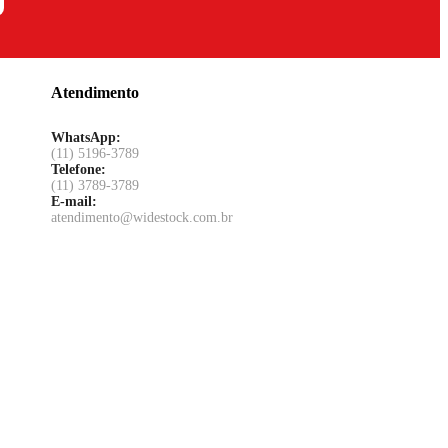
Atendimento
WhatsApp:
(11) 5196-3789
Telefone:
(11) 3789-3789
E-mail:
atendimento@widestock.com.br