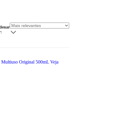
denar
r: