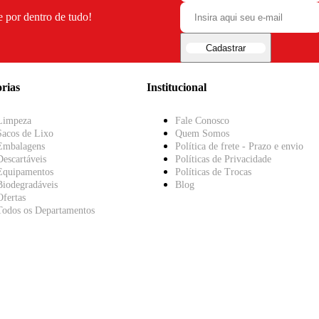
e por dentro de tudo!
Cadastrar
rias
Institucional
Limpeza
Fale Conosco
Sacos de Lixo
Quem Somos
Embalagens
Política de frete - Prazo e envio
Descartáveis
Políticas de Privacidade
Equipamentos
Políticas de Trocas
Biodegradáveis
Blog
Ofertas
Todos os Departamentos