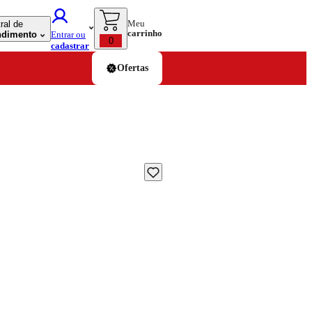
Meu
ral de
carrinho
ndimento
Entrar ou
0
cadastrar
Ofertas