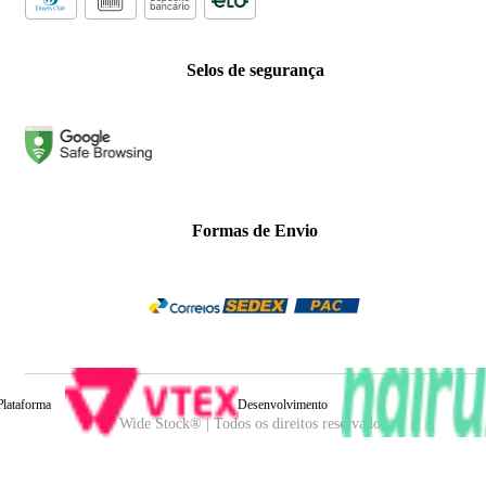
Selos de segurança
Formas de Envio
Plataforma
Desenvolvimento
Wide Stock® | Todos os direitos reservados.