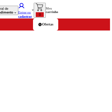
Meu
ral de
carrinho
ndimento
Entrar ou
0
cadastrar
Ofertas