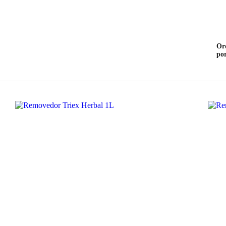
Or
po