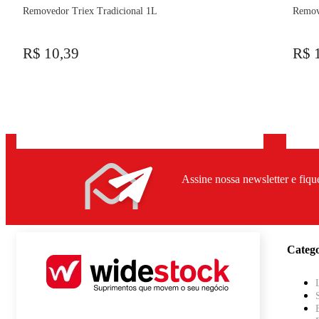
Removedor Triex Tradicional 1L
Remov
R$ 10,39
R$ 
Assine nossa newsletter e fiqu
Catego