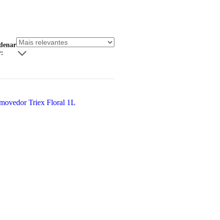
denar
r: