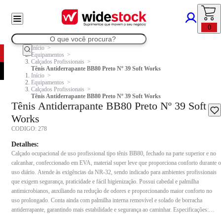
0
Início
Equipamentos
Calçados Profissionais
Tênis Antiderrapante BB80 Preto Nº 39 Soft Works
Início
Equipamentos
Calçados Profissionais
Tênis Antiderrapante BB80 Preto Nº 39 Soft Works
Tênis Antiderrapante BB80 Preto Nº 39 Soft
Works
CODIGO:
278
Detalhes:
Calçado ocupacional de uso profissional tipo tênis BB80, fechado na parte superior e no
calcanhar, confeccionado em EVA, material super leve que proporciona conforto durante o
uso diário. Atende às exigências da NR-32, sendo indicado para ambientes profissionais
que exigem segurança, praticidade e fácil higienização. Possui cabedal e palmilha
antimicrobianos, auxiliando na redução de odores e proporcionando maior conforto no
uso prolongado. Conta ainda com palmilha interna removível e solado de borracha
antiderrapante, garantindo mais estabilidade e segurança ao caminhar. Especificações:
Referência: BB80 CA: 37.212 Material: EVA super leve Modelo: Tênis unissex Palmilha: