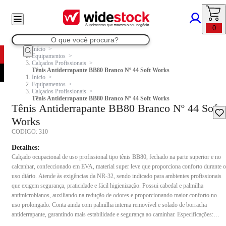
0
Início
Equipamentos
Calçados Profissionais
Tênis Antiderrapante BB80 Branco Nº 44 Soft Works
Início
Equipamentos
Calçados Profissionais
Tênis Antiderrapante BB80 Branco Nº 44 Soft Works
Tênis Antiderrapante BB80 Branco Nº 44 Soft
Works
CODIGO:
310
Detalhes:
Calçado ocupacional de uso profissional tipo tênis BB80, fechado na parte superior e no
calcanhar, confeccionado em EVA, material super leve que proporciona conforto durante o
uso diário. Atende às exigências da NR-32, sendo indicado para ambientes profissionais
que exigem segurança, praticidade e fácil higienização. Possui cabedal e palmilha
antimicrobianos, auxiliando na redução de odores e proporcionando maior conforto no
uso prolongado. Conta ainda com palmilha interna removível e solado de borracha
antiderrapante, garantindo mais estabilidade e segurança ao caminhar. Especificações:
Referência: BB80 CA: 37.212 Material: EVA super leve Modelo: Tênis unissex Palmilha: