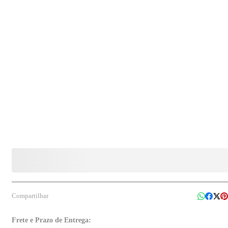
neutraliza odores, longa duração e fragrância contínua Durabilidade: Até 12 semanas
Dimensões: 18,5 x 16,4 cm Embalagem: 1 unidade
Compartilhar
Frete e Prazo de Entrega: