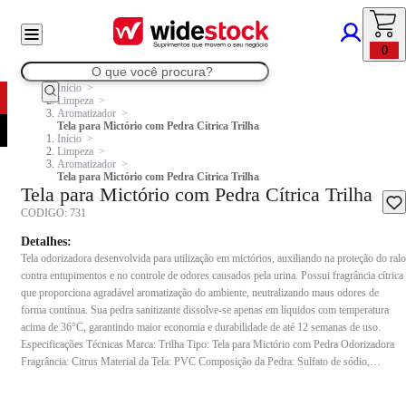
0
Início
Limpeza
Aromatizador
Tela para Mictório com Pedra Cítrica Trilha
Início
Limpeza
Aromatizador
Tela para Mictório com Pedra Cítrica Trilha
Tela para Mictório com Pedra Cítrica Trilha
CODIGO:
731
Detalhes:
Tela odorizadora desenvolvida para utilização em mictórios, auxiliando na proteção do ralo
contra entupimentos e no controle de odores causados pela urina. Possui fragrância cítrica
que proporciona agradável aromatização do ambiente, neutralizando maus odores de
forma contínua. Sua pedra sanitizante dissolve-se apenas em líquidos com temperatura
acima de 36°C, garantindo maior economia e durabilidade de até 12 semanas de uso.
Especificações Técnicas Marca: Trilha Tipo: Tela para Mictório com Pedra Odorizadora
Fragrância: Citrus Material da Tela: PVC Composição da Pedra: Sulfato de sódio,
carbonato de sódio, ácido sulfônico, cloreto de alquil dimetil amônio, fragrância e corante
Aplicação: Proteção e aromatização de mictórios Diferenciais: Evita entupimentos,