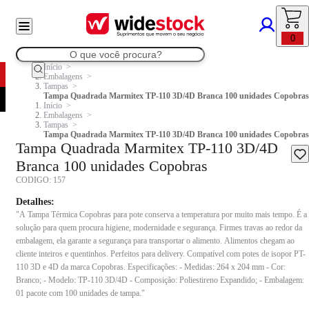
0
Início
Embalagens
Tampas
Tampa Quadrada Marmitex TP-110 3D/4D Branca 100 unidades Copobras
Início
Embalagens
Tampas
Tampa Quadrada Marmitex TP-110 3D/4D Branca 100 unidades Copobras
Tampa Quadrada Marmitex TP-110 3D/4D
Branca 100 unidades Copobras
CODIGO:
157
Detalhes:
"A Tampa Térmica Copobras para pote conserva a temperatura por muito mais tempo. É a
solução para quem procura higiene, modernidade e segurança. Firmes travas ao redor da
embalagem, ela garante a segurança para transportar o alimento. Alimentos chegam ao
cliente inteiros e quentinhos. Perfeitos para delivery. Compatível com potes de isopor PT-
110 3D e 4D da marca Copobras. Especificações: - Medidas: 264 x 204 mm - Cor:
Branco; - Modelo: TP-110 3D/4D - Composição: Poliestireno Expandido; - Embalagem:
01 pacote com 100 unidades de tampa."