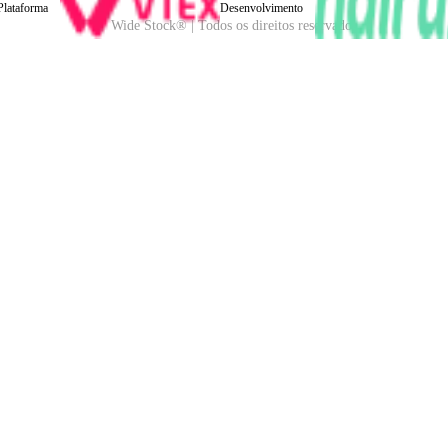
Plataforma
Desenvolvimento
Wide Stock® | Todos os direitos reservados.