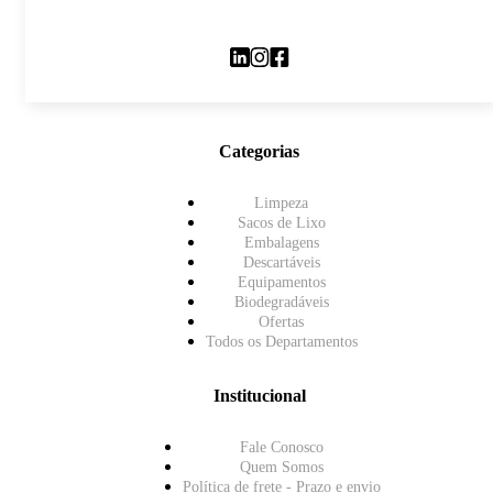
Categorias
Limpeza
Sacos de Lixo
Embalagens
Descartáveis
Equipamentos
Biodegradáveis
Ofertas
Todos os Departamentos
Institucional
Fale Conosco
Quem Somos
Política de frete - Prazo e envio