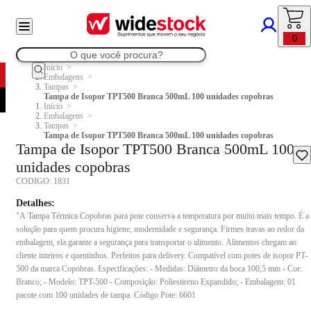
0
Início
Embalagens
Tampas
Tampa de Isopor TPT500 Branca 500mL 100 unidades copobras
Início
Embalagens
Tampas
Tampa de Isopor TPT500 Branca 500mL 100 unidades copobras
Tampa de Isopor TPT500 Branca 500mL 100
unidades copobras
CODIGO:
1831
Detalhes:
"A Tampa Térmica Copobras para pote conserva a temperatura por muito mais tempo. É a
solução para quem procura higiene, modernidade e segurança. Firmes travas ao redor da
embalagem, ela garante a segurança para transportar o alimento. Alimentos chegam ao
cliente inteiros e quentinhos. Perfeitos para delivery. Compatível com potes de isopor PT-
500 da marca Copobras. Especificações: - Medidas: Diâmetro da boca 100,5 mm - Cor:
Branco; - Modelo: TPT-500 - Composição: Poliestireno Expandido; - Embalagem: 01
pacote com 100 unidades de tampa. Código Pote: 6601