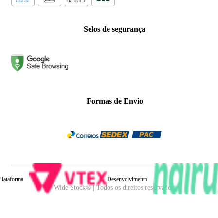
Selos de segurança
Formas de Envio
Plataforma
Desenvolvimento
Wide Stock® | Todos os direitos reservados.