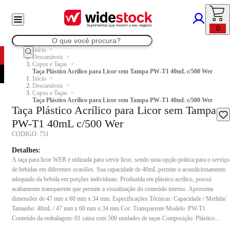
0
Início
Descartáveis
Copos e Taças
Taça Plástico Acrílico para Licor sem Tampa PW-T1 40mL c/500 Wer
Início
Descartáveis
Copos e Taças
Taça Plástico Acrílico para Licor sem Tampa PW-T1 40mL c/500 Wer
Taça Plástico Acrílico para Licor sem Tampa
PW-T1 40mL c/500 Wer
CODIGO:
751
Detalhes:
A taça para licor WER é utilizada para servir licor, sendo uma opção prática para o serviço
de bebidas em diferentes ocasiões. Sua capacidade de 40mL permite o acondicionamento
adequado da bebida em porções individuais. Produzida em plástico acrílico, possui
acabamento transparente que permite a visualização do conteúdo interno. Apresenta
dimensões de 47 mm x 60 mm x 34 mm. Especificações Técnicas: Capacidade / Medida/
Tamanho: 40mL / 47 mm x 60 mm x 34 mm Cor: Transparente Modelo: PW-T1
Conteúdo da embalagem: 01 caixa com 500 unidades de taças Composição: Plástico
acrílico Indicação de uso: Indicado para servir bebidas em geral, conforme sua capacidade