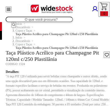
0
Início
Descartáveis
Copos e Taças
Taça Plástico Acrílico para Champagne Pit 120ml c/250 Plastilânia
Início
Descartáveis
Copos e Taças
Taça Plástico Acrílico para Champagne Pit 120ml c/250 Plastilânia
Taça Plástico Acrílico para Champagne Pit
120ml c/250 Plastilânia
CODIGO:
1524
Detalhes:
"A taça PIT 120 é utilizada para servir bebidas como champanhe e outros drinks, sendo
uma opção descartável para uso em diferentes ocasiões. Sua capacidade de 120mL e
formato específico facilitam o serviço de bebidas em eventos. Produzida em poliestireno
(PS), possui acabamento na cor cristal, permitindo a visualização do conteúdo interno.
Apresenta dimensões de 146mm de comprimento e 44mm de largura. Especificações
Técnicas: Capacidade / Medida/ Tamanho: 120mL / 146mm x 44mm Cor: Cristal Modelo:
Taça PIT 120 Conteúdo da embalagem: 50 pacotes x 05 unidades (Total por caixa: 250
peças) Composição: Poliestireno (PS) Indicação de uso: Indicado para servir bebidas em