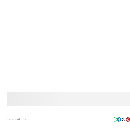
geral, conforme sua capacidade e formato. Especificações: - Referência: 90200002704; -
Medidas (C x L x A): 7 x 7 x 27cm; - Capacidade: 120mL; - Cor: Transparente; -
Modelo: PIT-120; - Composição: Poliestireno (PS); - Embalagem: 01 caixa com 250
unidades de taça."
Compartilhar