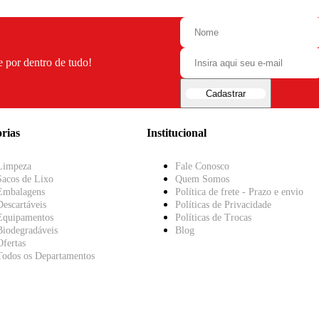
e por dentro de tudo!
Cadastrar
rias
Institucional
Limpeza
Fale Conosco
Sacos de Lixo
Quem Somos
Embalagens
Política de frete - Prazo e envio
Descartáveis
Políticas de Privacidade
Equipamentos
Políticas de Trocas
Biodegradáveis
Blog
Ofertas
Todos os Departamentos