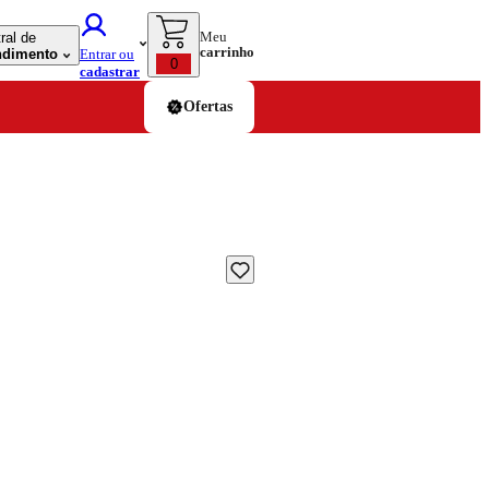
Meu
ral de
carrinho
ndimento
Entrar ou
0
cadastrar
Ofertas