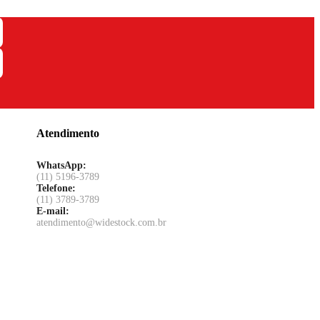
Atendimento
WhatsApp:
(11) 5196-3789
Telefone:
(11) 3789-3789
E-mail:
atendimento@widestock.com.br