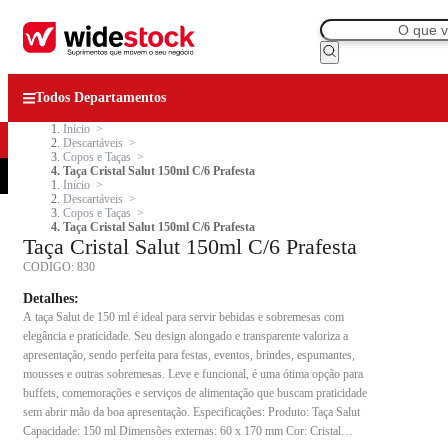
Todos Departamentos
Início
Descartáveis
Copos e Taças
Taça Cristal Salut 150ml C/6 Prafesta
Início
Descartáveis
Copos e Taças
Taça Cristal Salut 150ml C/6 Prafesta
Taça Cristal Salut 150ml C/6 Prafesta
CODIGO:
830
Detalhes:
A taça Salut de 150 ml é ideal para servir bebidas e sobremesas com
elegância e praticidade. Seu design alongado e transparente valoriza a
apresentação, sendo perfeita para festas, eventos, brindes, espumantes,
mousses e outras sobremesas. Leve e funcional, é uma ótima opção para
buffets, comemorações e serviços de alimentação que buscam praticidade
sem abrir mão da boa apresentação. Especificações: Produto: Taça Salut
Capacidade: 150 ml Dimensões externas: 60 x 170 mm Cor: Cristal