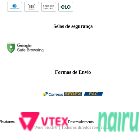
Selos de segurança
Formas de Envio
Plataforma
Desenvolvimento
Wide Stock® | Todos os direitos reservados.