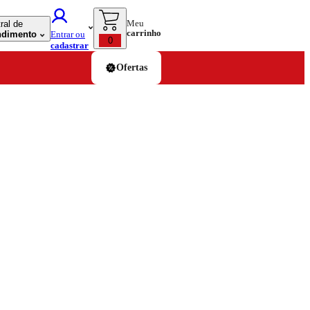
Meu
ral de
carrinho
ndimento
Entrar ou
0
cadastrar
Ofertas