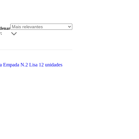
denar
r: