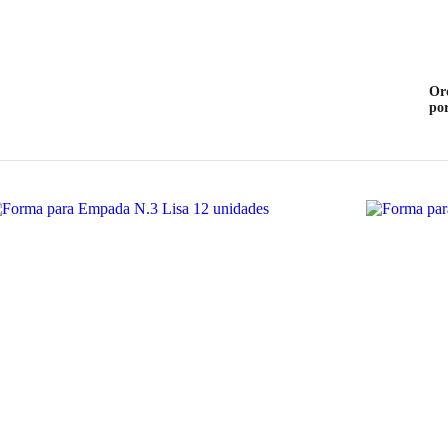
Or
po