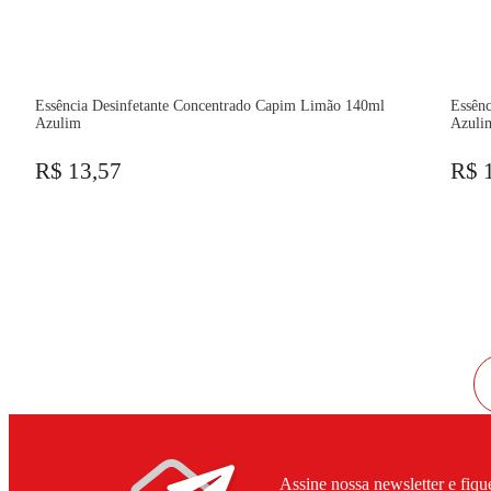
Essência Desinfetante Concentrado Capim Limão 140ml
Essênc
Azulim
Azuli
R$ 13,57
R$ 
Assine nossa newsletter e fiqu