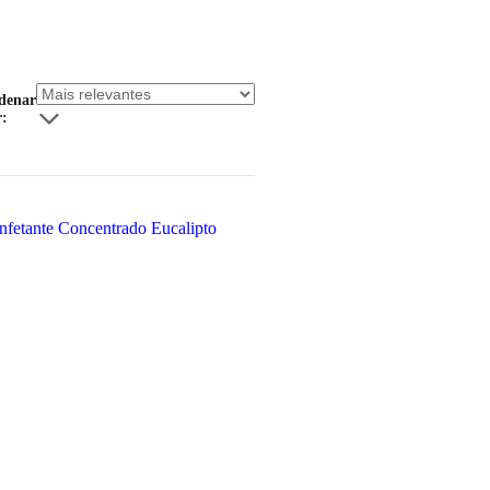
denar
r: