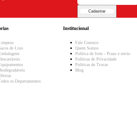
Cadastrar
rias
Institucional
Limpeza
Fale Conosco
Sacos de Lixo
Quem Somos
Embalagens
Política de frete - Prazo e envio
Descartáveis
Políticas de Privacidade
Equipamentos
Políticas de Trocas
Biodegradáveis
Blog
Ofertas
Todos os Departamentos