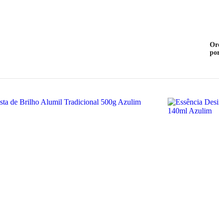
Or
po