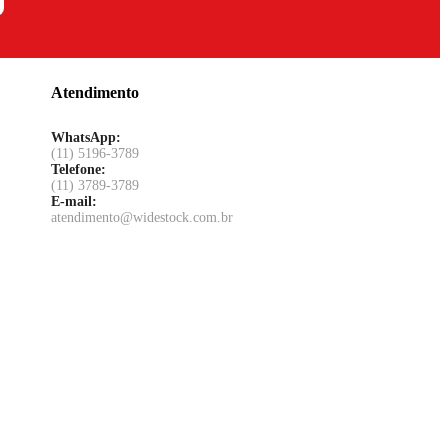
Atendimento
WhatsApp:
(11) 5196-3789
Telefone:
(11) 3789-3789
E-mail:
atendimento@widestock.com.br