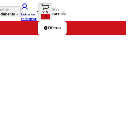
Meu
ral de
carrinho
ndimento
Entrar ou
0
cadastrar
Ofertas