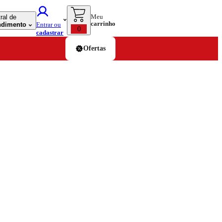
Meu
ral de
carrinho
ndimento
Entrar ou
0
cadastrar
Ofertas