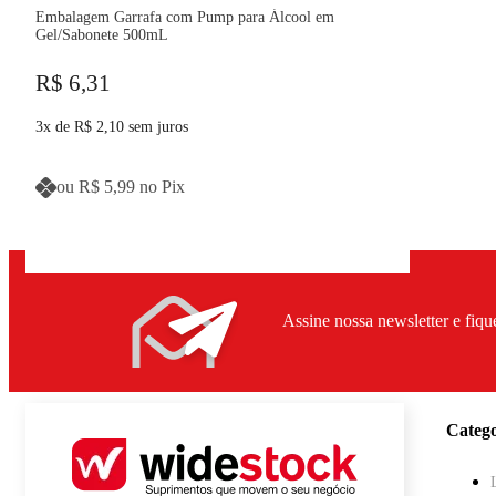
Embalagem Garrafa com Pump para Álcool em
Gel/Sabonete 500mL
R$ 6,31
3
x de
R$ 2,10
sem juros
ou
R$ 5,99
no Pix
Assine nossa newsletter e fiqu
Catego