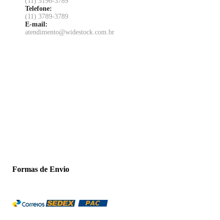
(11) 5196-3789
Telefone:
(11) 3789-3789
E-mail:
atendimento@widestock.com.br
Formas de Envio