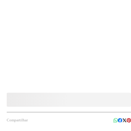
branqueamento, espessante, alcalinizante, fragrância e água Indicação de uso: Indicado
para limpeza de superfícies laváveis em geral, podendo ser utilizado em utensílios de
cozinha, metais, banheiros e outros locais conforme necessidade de limpeza.
Compartilhar