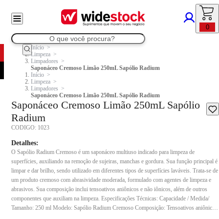
0
Início
Limpeza
Limpadores
Saponáceo Cremoso Limão 250mL Sapólio Radium
Início
Limpeza
Limpadores
Saponáceo Cremoso Limão 250mL Sapólio Radium
Saponáceo Cremoso Limão 250mL Sapólio
Radium
CODIGO:
1023
Detalhes:
O Sapólio Radium Cremoso é um saponáceo multiuso indicado para limpeza de
superfícies, auxiliando na remoção de sujeiras, manchas e gordura. Sua função principal é
limpar e dar brilho, sendo utilizado em diferentes tipos de superfícies laváveis. Trata-se de
um produto cremoso com abrasividade moderada, formulado com agentes de limpeza e
abrasivos. Sua composição inclui tensoativos aniônicos e não iônicos, além de outros
componentes que auxiliam na limpeza. Especificações Técnicas: Capacidade / Medida/
Tamanho: 250 ml Modelo: Sapólio Radium Cremoso Composição: Tensoativos aniônicos
e não iônicos (Linear Alquilbenzeno Sulfonato de Sódio), abrasivo, agente de