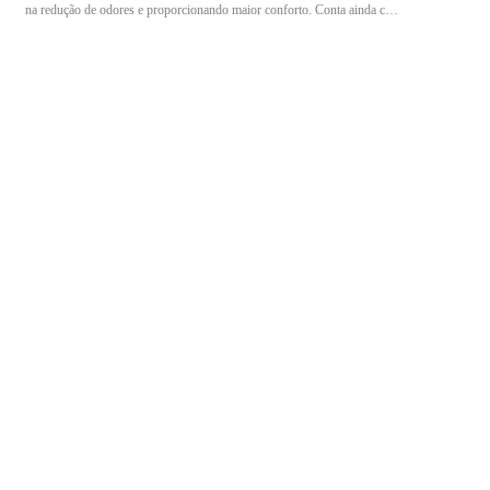
na redução de odores e proporcionando maior conforto. Conta ainda com
palmilha interna removível e solado de borracha antiderrapante,
garantindo mais estabilidade e segurança ao caminhar. Especificações:
Referência: BB67 CA: 42.508 Material: EVA super leve Modelo: Sapato
social Palmilha: Antimicrobiana e removível Solado: Borracha
antiderrapante Resistências: Escorregamentos, óleo combustível e
isolamento contra o frio Absorção de impacto: Região do calcanhar
Higienização: Fácil limpeza Cor: Preto Tamanho: 40 Ideal para quem
busca conforto, segurança e praticidade no ambiente de trabalho.