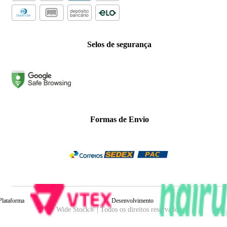
Selos de segurança
Formas de Envio
Plataforma
Desenvolvimento
Wide Stock® | Todos os direitos reservados.