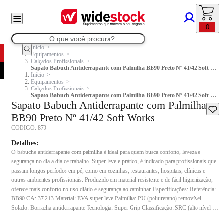
0
Início
Equipamentos
Calçados Profissionais
Sapato Babuch Antiderrapante com Palmilha BB90 Preto Nº 41/42 Soft Works
Início
Equipamentos
Calçados Profissionais
Sapato Babuch Antiderrapante com Palmilha BB90 Preto Nº 41/42 Soft Works
Sapato Babuch Antiderrapante com Palmilha
BB90 Preto Nº 41/42 Soft Works
CODIGO:
879
Detalhes:
O babuche antiderrapante com palmilha é ideal para quem busca conforto, leveza e
segurança no dia a dia de trabalho. Super leve e prático, é indicado para profissionais que
passam longos períodos em pé, como em cozinhas, restaurantes, hospitais, clínicas e
outros ambientes profissionais. Produzido em material resistente e de fácil higienização,
oferece mais conforto no uso diário e segurança ao caminhar. Especificações: Referência:
BB90 CA: 37.213 Material: EVA super leve Palmilha: PU (poliuretano) removível
Solado: Borracha antiderrapante Tecnologia: Super Grip Classificação: SRC (alto nível de
resistência ao escorregamento) Resistência: Óleo combustível (FO) Absorção de impacto: