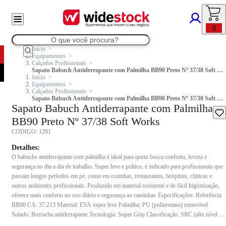
0
Início
Equipamentos
Calçados Profissionais
Sapato Babuch Antiderrapante com Palmilha BB90 Preto Nº 37/38 Soft Works
Início
Equipamentos
Calçados Profissionais
Sapato Babuch Antiderrapante com Palmilha BB90 Preto Nº 37/38 Soft Works
Sapato Babuch Antiderrapante com Palmilha
BB90 Preto Nº 37/38 Soft Works
CODIGO:
1291
Detalhes:
O babuche antiderrapante com palmilha é ideal para quem busca conforto, leveza e
segurança no dia a dia de trabalho. Super leve e prático, é indicado para profissionais que
passam longos períodos em pé, como em cozinhas, restaurantes, hospitais, clínicas e
outros ambientes profissionais. Produzido em material resistente e de fácil higienização,
oferece mais conforto no uso diário e segurança ao caminhar. Especificações: Referência:
BB90 CA: 37.213 Material: EVA super leve Palmilha: PU (poliuretano) removível
Solado: Borracha antiderrapante Tecnologia: Super Grip Classificação: SRC (alto nível de
resistência ao escorregamento) Resistência: Óleo combustível (FO) Absorção de impacto: