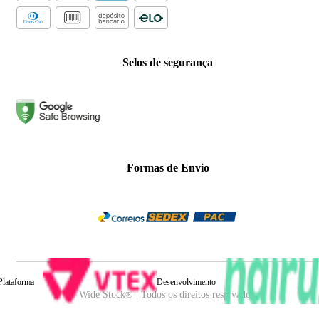
Selos de segurança
Formas de Envio
Plataforma
Desenvolvimento
Wide Stock® | Todos os direitos reservados.