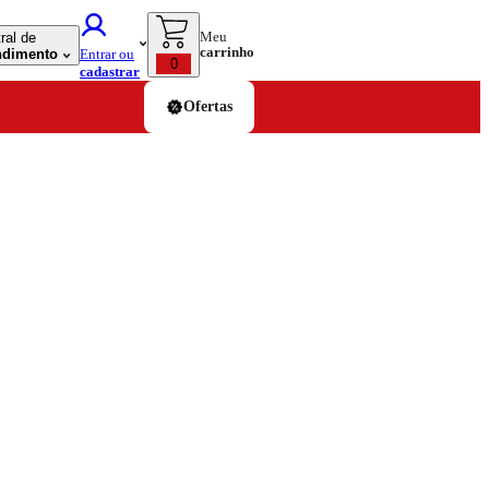
Meu
ral de
carrinho
ndimento
Entrar ou
0
cadastrar
Ofertas