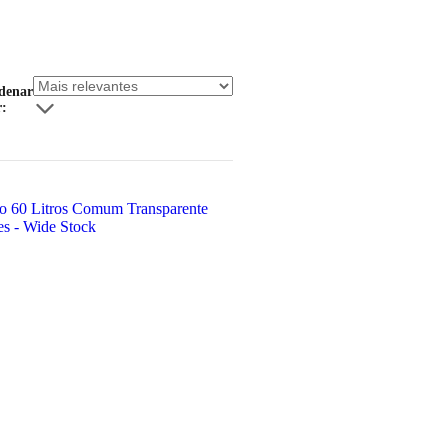
denar
r: