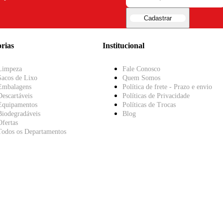
Cadastrar
rias
Institucional
Limpeza
Fale Conosco
Sacos de Lixo
Quem Somos
Embalagens
Política de frete - Prazo e envio
Descartáveis
Políticas de Privacidade
Equipamentos
Políticas de Trocas
Biodegradáveis
Blog
Ofertas
Todos os Departamentos