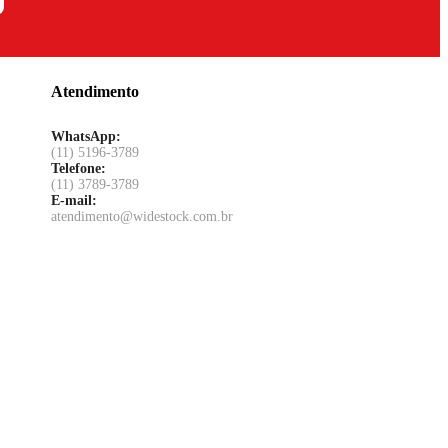
Atendimento
WhatsApp:
(11) 5196-3789
Telefone:
(11) 3789-3789
E-mail:
atendimento@widestock.com.br