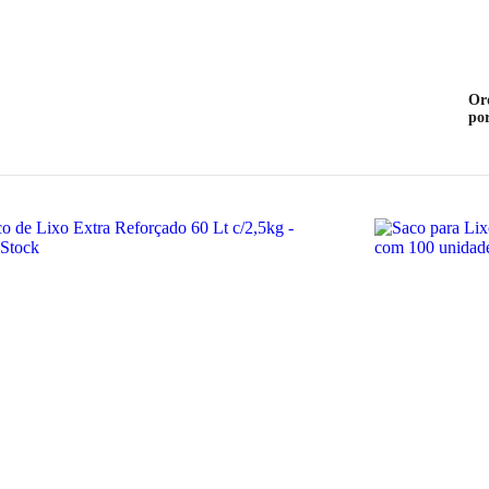
Or
po