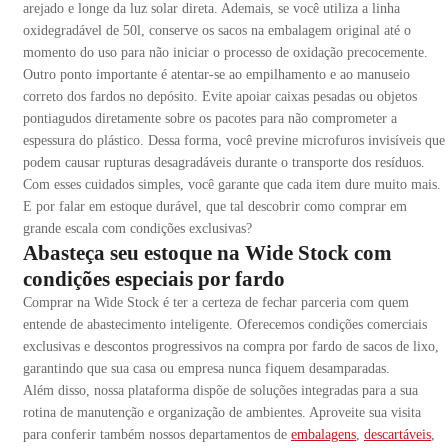
arejado e longe da luz solar direta. Ademais, se você utiliza a linha
oxidegradável de 50l, conserve os sacos na embalagem original até o
momento do uso para não iniciar o processo de oxidação precocemente.
Outro ponto importante é atentar-se ao empilhamento e ao manuseio
correto dos fardos no depósito. Evite apoiar caixas pesadas ou objetos
pontiagudos diretamente sobre os pacotes para não comprometer a
espessura do plástico. Dessa forma, você previne microfuros invisíveis que
podem causar rupturas desagradáveis durante o transporte dos resíduos.
Com esses cuidados simples, você garante que cada item dure muito mais.
E por falar em estoque durável, que tal descobrir como comprar em
grande escala com condições exclusivas?
Abasteça seu estoque na Wide Stock com
condições especiais por fardo
Comprar na Wide Stock é ter a certeza de fechar parceria com quem
entende de abastecimento inteligente. Oferecemos condições comerciais
exclusivas e descontos progressivos na compra por fardo de sacos de lixo,
garantindo que sua casa ou empresa nunca fiquem desamparadas.
Além disso, nossa plataforma dispõe de soluções integradas para a sua
rotina de manutenção e organização de ambientes. Aproveite sua visita
para conferir também nossos departamentos de
embalagens
,
descartáveis
,