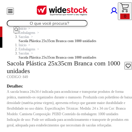
0
Início
Embalagens
Sacolas
Sacola Plástica 25x35cm Branca com 1000 unidades
Início
Embalagens
Sacolas
Sacola Plástica 25x35cm Branca com 1000 unidades
Sacola Plástica 25x35cm Branca com 1000
unidades
CODIGO:
849
Detalhes:
A sacola branca 24x34 é indicada para acondicionar e transportar produtos de forma
prática, mantendo-os organizados durante o manuseio. Produzida com polietileno de baixa
densidade (matéria-prima virgem), apresenta reforço que garante maior durabilidade e
flexibilidade no uso diário. Especificações Técnicas: Medida: 24 x 34 cm Cor: Branca
Modelo: Camiseta Composição: PEBD Conteúdo da embalagem: 1000 unidades
Indicação de uso: Pode ser utilizada para acondicionamento e transporte de produtos em
geral, adequada para estabelecimentos que necessitam de sacolas reforçadas.