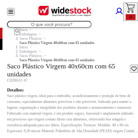
0
Início
Embalagens
Sacos Plásticos
Saco Plástico Virgem 40x60cm com 65 unidades
Início
Embalagens
Sacos Plásticos
Saco Plástico Virgem 40x60cm com 65 unidades
Saco Plástico Virgem 40x60cm com 65
unidades
CODIGO:
67
Detalhes:
Saco plástico virgem, ideal para o embrulho, acondicionamento e proteção de bens de
consumo, especialmente alimentos perecíveis e não perecíveis. Indicado para manter a
higiene, organização e integridade dos produtos durante o armazenamento e manuseio.
Fabricado com material virgem, é um produto seguro, funcional e amplamente utilizado
em processos que exigem contato direto com alimentos, oferecendo boa selagem e
resistência adequada para uso diário. Especificações Técnicas: Medidas: 40 x 60 cm
Espessura: 0,20 micras Material: Polietileno de Alta Densidade (PEAD) virgem Conteúdo
da embalagem: 3kg Indicação de uso: Ideal para uso em indústrias alimentícias, têxteis,