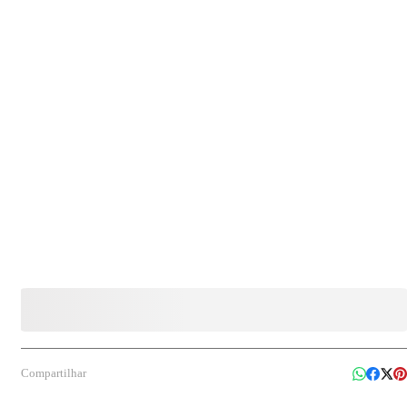
confecções, vestuário, comércios, cozinhas profissionais e demais segmentos que
necessitam de embalagem segura, higiênica e eficiente para proteção de produtos.
Compartilhar