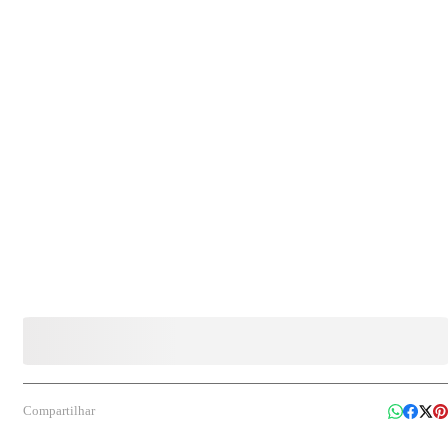
confecções, vestuário, comércios, cozinhas profissionais e demais segmentos que
necessitam de embalagem segura, higiênica e eficiente para proteção de produtos.
Compartilhar