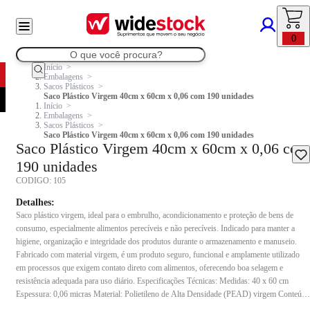
0
Início
Embalagens
Sacos Plásticos
Saco Plástico Virgem 40cm x 60cm x 0,06 com 190 unidades
Início
Embalagens
Sacos Plásticos
Saco Plástico Virgem 40cm x 60cm x 0,06 com 190 unidades
Saco Plástico Virgem 40cm x 60cm x 0,06 com
190 unidades
CODIGO:
105
Detalhes:
Saco plástico virgem, ideal para o embrulho, acondicionamento e proteção de bens de
consumo, especialmente alimentos perecíveis e não perecíveis. Indicado para manter a
higiene, organização e integridade dos produtos durante o armazenamento e manuseio.
Fabricado com material virgem, é um produto seguro, funcional e amplamente utilizado
em processos que exigem contato direto com alimentos, oferecendo boa selagem e
resistência adequada para uso diário. Especificações Técnicas: Medidas: 40 x 60 cm
Espessura: 0,06 micras Material: Polietileno de Alta Densidade (PEAD) virgem Conteúdo
da embalagem: 3kg Indicação de uso: Ideal para uso em indústrias alimentícias, têxteis,