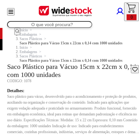
0
Início
Embalagens
Sacos Plásticos
Saco Plástico para Vácuo 15cm x 22cm x 0,14 com 1000 unidades
Início
Embalagens
Sacos Plásticos
Saco Plástico para Vácuo 15cm x 22cm x 0,14 com 1000 unidades
Saco Plástico para Vácuo 15cm x 22cm x 0,14
com 1000 unidades
CODIGO:
1078
Detalhes:
Saco plástico para vácuo, desenvolvido para o acondicionamento e proteção de produtos,
auxiliando na organização e conservação do conteúdo. Indicado para aplicações que
exigem vedação adequada e praticidade no armazenamento. Produto funcional, fornecido
em embalagem econômica, ideal para rotinas que demandam padronização e eficiência no
uso diário. Especificações Técnicas: Medidas: 15 x 22 cm Espessura: 0,10 mm Conteúdo
da embalagem: 1000 unidades Indicação de uso: Indicado para estabelecimentos
comerciais, cozinhas profissionais, indústrias, serviços de alimentação, estoques e demais
locais que necessitam de acondicionamento e organização de produtos.