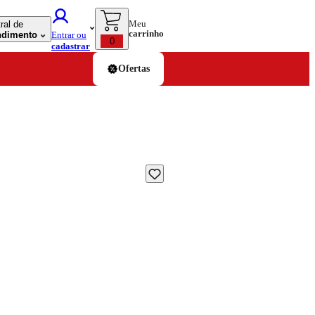
Meu
ral de
carrinho
ndimento
Entrar ou
0
cadastrar
Ofertas