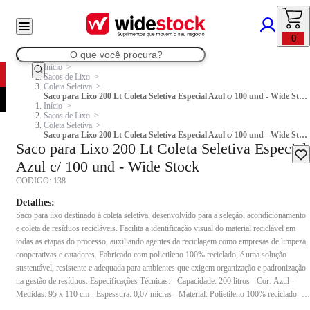
0
Início
Sacos de Lixo
Coleta Seletiva
Saco para Lixo 200 Lt Coleta Seletiva Especial Azul c/ 100 und - Wide Stock
Início
Sacos de Lixo
Coleta Seletiva
Saco para Lixo 200 Lt Coleta Seletiva Especial Azul c/ 100 und - Wide Stock
Saco para Lixo 200 Lt Coleta Seletiva Especial
Azul c/ 100 und - Wide Stock
CODIGO:
138
Detalhes:
Saco para lixo destinado à coleta seletiva, desenvolvido para a seleção, acondicionamento
e coleta de resíduos recicláveis. Facilita a identificação visual do material reciclável em
todas as etapas do processo, auxiliando agentes da reciclagem como empresas de limpeza,
cooperativas e catadores. Fabricado com polietileno 100% reciclado, é uma solução
sustentável, resistente e adequada para ambientes que exigem organização e padronização
na gestão de resíduos. Especificações Técnicas: - Capacidade: 200 litros - Cor: Azul -
Medidas: 95 x 110 cm - Espessura: 0,07 micras - Material: Polietileno 100% reciclado -
Peso do pacote: 4,5 kg - Conteúdo da embalagem: 100 unidades Indicação de uso: Ideal