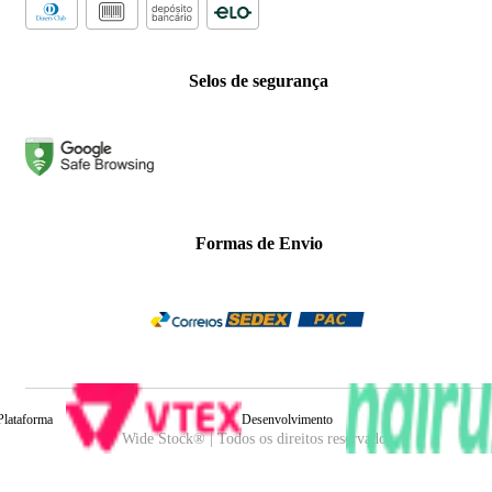
Selos de segurança
Formas de Envio
Plataforma
Desenvolvimento
Wide Stock® | Todos os direitos reservados.