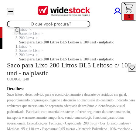
0
Início
Sacos de Lixo
200 Litros
Saco para Lixo 200 Litros BL5 Leitoso c/ 100 und - nalplastic
Início
Sacos de Lixo
200 Litros
Saco para Lixo 200 Litros BL5 Leitoso c/ 100 und - nalplastic
Saco para Lixo 200 Litros BL5 Leitoso c/ 100
und - nalplastic
CODIGO:
248
Detalhes:
Saco leitoso desenvolvido para o acondicionamento e descarte de resíduos em geral,
proporcionando organização, higiene e discrição no manuseio do conteúdo. Indicado para
ambientes que necessitam de separação adequada de resíduos e identificação visual
padronizada. Fabricado com material resistente, oferece segurança durante o manuseio,
transporte e armazenamento temporário, sendo uma solução funcional para rotinas
operacionais. Especificações Técnicas: - Capacidade: 200 litros - Cor: Branco Leitoso -
Medidas: 95 x 110 cm - Espessura: 0,05 micras - Material: Polietileno 100% reciclado -
Peso do pacote: 5 kg - Conteúdo da embalagem: 100 unidades Indicação de uso: Ideal