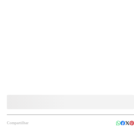
para hospitais, clínicas, laboratórios, empresas, indústrias, condomínios, escolas e demais
locais que necessitam de acondicionamento e descarte organizado de resíduos.
Compartilhar