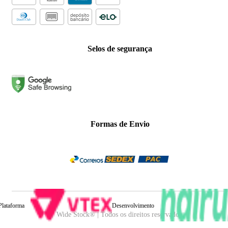
Selos de segurança
Formas de Envio
Plataforma
Desenvolvimento
Wide Stock® | Todos os direitos reservados.