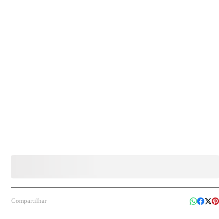
para coleta seletiva em empresas, indústrias, condomínios, hospitais, escolas, comércios e
demais locais que adotam práticas de separação de resíduos recicláveis.
Compartilhar