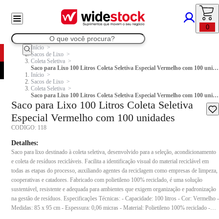
0
Início
Sacos de Lixo
Coleta Seletiva
Saco para Lixo 100 Litros Coleta Seletiva Especial Vermelho com 100 unidades
Início
Sacos de Lixo
Coleta Seletiva
Saco para Lixo 100 Litros Coleta Seletiva Especial Vermelho com 100 unidades
Saco para Lixo 100 Litros Coleta Seletiva
Especial Vermelho com 100 unidades
CODIGO:
118
Detalhes:
Saco para lixo destinado à coleta seletiva, desenvolvido para a seleção, acondicionamento
e coleta de resíduos recicláveis. Facilita a identificação visual do material reciclável em
todas as etapas do processo, auxiliando agentes da reciclagem como empresas de limpeza,
cooperativas e catadores. Fabricado com polietileno 100% reciclado, é uma solução
sustentável, resistente e adequada para ambientes que exigem organização e padronização
na gestão de resíduos. Especificações Técnicas: - Capacidade: 100 litros - Cor: Vermelho -
Medidas: 85 x 95 cm - Espessura: 0,06 micras - Material: Polietileno 100% reciclado -
Peso do pacote: 4,5kg - Conteúdo da embalagem: 100 unidades Indicação de uso: Ideal