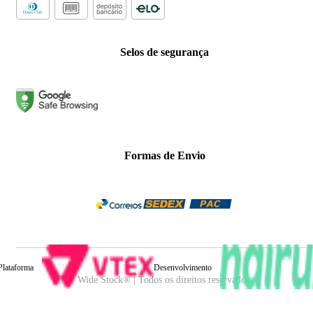
Selos de segurança
Formas de Envio
Plataforma
Desenvolvimento
Wide Stock® | Todos os direitos reservados.