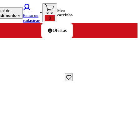
Meu
ral de
carrinho
ndimento
Entrar ou
0
cadastrar
Ofertas