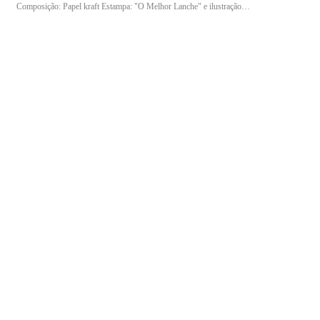
Composição: Papel kraft Estampa: "O Melhor Lanche" e ilustração
Indicação de uso: Indicado para transporte e acondicionamento de
produtos em estabelecimentos como lanchonetes, cafeterias, mercados,
comércios em geral e operações de delivery.