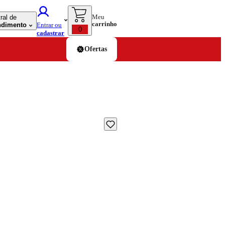
Meu
ral de
carrinho
ndimento
Entrar ou
0
cadastrar
Ofertas