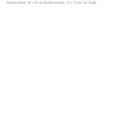
Medida aberta: 38 x 34 cm Medida fechada: 13 x 33 cm Cor: Kraft
Modelo: Liso Conteúdo da embalagem: 500 unidades Indicação de uso:
Ideal para padarias, mercearias, comércios, armazéns e indústrias que
necessitam de embalagem resistente para acondicionamento e transporte
de produtos secos.