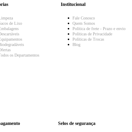
rias
Institucional
Limpeza
Fale Conosco
Sacos de Lixo
Quem Somos
Embalagens
Política de frete - Prazo e envio
Descartáveis
Políticas de Privacidade
Equipamentos
Políticas de Trocas
Biodegradáveis
Blog
Ofertas
Todos os Departamentos
pagamento
Selos de segurança