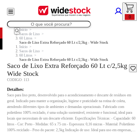
0
Início
Sacos de Lixo
60 Litros
Saco de Lixo Extra Reforçado 60 Lt c/2,5kg - Wide Stock
Início
Sacos de Lixo
60 Litros
Saco de Lixo Extra Reforçado 60 Lt c/2,5kg - Wide Stock
Saco de Lixo Extra Reforçado 60 Lt c/2,5kg -
Wide Stock
CODIGO:
113
Detalhes:
Saco para lixo preto, desenvolvido para o acondicionamento e descarte de resíduos em
geral. Indicado para manter a organização, higiene e praticidade na rotina de coleta,
atendendo diferentes tipos de ambientes e demandas operacionais. Fabricado com
polietileno 100% reciclado, é uma solução sustentável, resistente e funcional, ideal para
locais que necessitam de um descarte eficiente. Especificações Técnicas: - Capacidade: 60
litros - Cor: Preto - Medidas: 65 x 75 cm - Espessura: 0,16 micras - Material: Polietileno
100% reciclado - Peso do pacote: 2,5kg Indicação de uso: Ideal para uso em empresas,
indústrias, condomínios, hospitais, escolas, comércios, áreas administrativas e demais