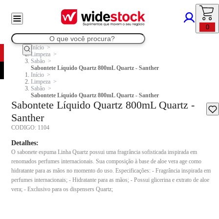
0
Início
Limpeza
Sabão
Sabontete Líquido Quartz 800mL Quartz - Santher
Início
Limpeza
Sabão
Sabontete Líquido Quartz 800mL Quartz - Santher
Sabontete Líquido Quartz 800mL Quartz -
Santher
CODIGO:
1104
Detalhes:
O sabonete espuma Linha Quartz possui uma fragrância sofisticada inspirada em
renomados perfumes internacionais. Sua composição à base de aloe vera age como
hidratante para as mãos no momento do uso. Especificações: - Fragrância inspirada em
perfumes internacionais; - Hidratante para as mãos; - Possui glicerina e extrato de aloe
vera; - Exclusivo para os dispensers Quartz;