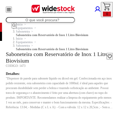
0
Início
Equipamentos
Saboneteira
Saboneteira com Reservatório de Inox 1 Litro Biovisium
Início
Equipamentos
Saboneteira
Saboneteira com Reservatório de Inox 1 Litro Biovisium
Saboneteira com Reservatório de Inox 1 Litro
Biovisium
CODIGO:
1473
Detalhes:
"Dispenser de parede para sabonete líquido ou álcool em gel. Confeccionada em aço inox
polido resistente, esta saboneteira com capacidade de 1000mL é ideal para aqueles que
procuram durabilidade sem perder a beleza e trazendo sofisticação ao ambeinte. Possui
trava de segurança e o abastecimento é feito por uma abertura (com chave) no topo do
produto. IMPORTANTE: Recomendamos realizar a limpeza do equipamento pelo menos
1 vez ao mês, para conservar e manter o bom funcionamento da mesma. Especificações: -
Referência: 13.04; - Medidas (C x L x A): - Com a válvula: 12 x 12 x 20,5cm ; - Sem a
válvula: 12 x 7 x 20,5cm; - Comprimento da válvula: 5,0cm. - Capacidade: 1000mL; -