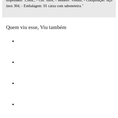
dispensado: 1,0mL; - Cor: Inox; - Modelo: Visium; - Composição: Aço
inox 304; - Embalagem: 01 caixa com saboneteira."
Quem viu esse, Viu também