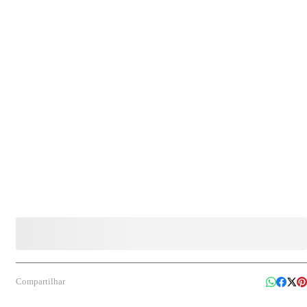
Volume dispensado: 1,0mL; - Cor: Inox; - Modelo: Visium; - Composição: Aço inox 304;
- Embalagem: 01 caixa com saboneteira."
Compartilhar