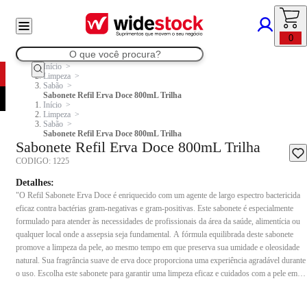
0
Início
Limpeza
Sabão
Sabonete Refil Erva Doce 800mL Trilha
Início
Limpeza
Sabão
Sabonete Refil Erva Doce 800mL Trilha
Sabonete Refil Erva Doce 800mL Trilha
CODIGO:
1225
Detalhes:
"O Refil Sabonete Erva Doce é enriquecido com um agente de largo espectro bactericida
eficaz contra bactérias gram-negativas e gram-positivas. Este sabonete é especialmente
formulado para atender às necessidades de profissionais da área da saúde, alimentícia ou
qualquer local onde a assepsia seja fundamental. A fórmula equilibrada deste sabonete
promove a limpeza da pele, ao mesmo tempo em que preserva sua umidade e oleosidade
natural. Sua fragrância suave de erva doce proporciona uma experiência agradável durante
o uso. Escolha este sabonete para garantir uma limpeza eficaz e cuidados com a pele em
ambientes onde a higiene é de extrema importância. Especificações: Tipo: Refil;
Propriedades: Hidratante e Antisséptico; Fragrância: Erva Doce; Cor: Verde Claro."