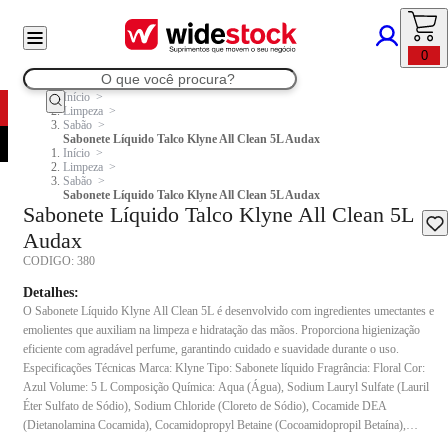
0
Início
Limpeza
Sabão
Sabonete Líquido Talco Klyne All Clean 5L Audax
Início
Limpeza
Sabão
Sabonete Líquido Talco Klyne All Clean 5L Audax
Sabonete Líquido Talco Klyne All Clean 5L
Audax
CODIGO:
380
Detalhes:
O Sabonete Líquido Klyne All Clean 5L é desenvolvido com ingredientes umectantes e
emolientes que auxiliam na limpeza e hidratação das mãos. Proporciona higienização
eficiente com agradável perfume, garantindo cuidado e suavidade durante o uso.
Especificações Técnicas Marca: Klyne Tipo: Sabonete líquido Fragrância: Floral Cor:
Azul Volume: 5 L Composição Química: Aqua (Água), Sodium Lauryl Sulfate (Lauril
Éter Sulfato de Sódio), Sodium Chloride (Cloreto de Sódio), Cocamide DEA
(Dietanolamina Cocamida), Cocamidopropyl Betaine (Cocoamidopropil Betaína),
Glycerin (Glicerina), Methylchloroisothiazolinone, Methylisothiazolinone, 2-Bromo-2-