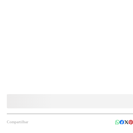
nitro-propane-1,3-diol, Tetrasodium EDTA (EDTA Tetrassódico), Citric Acid (Ácido
Cítrico), Parfum (Fragrância) Diluição Pronto uso Indicação Indicado para a higienização
das mãos, proporcionando limpeza eficaz com hidratação e fragrância agradável.
Compartilhar