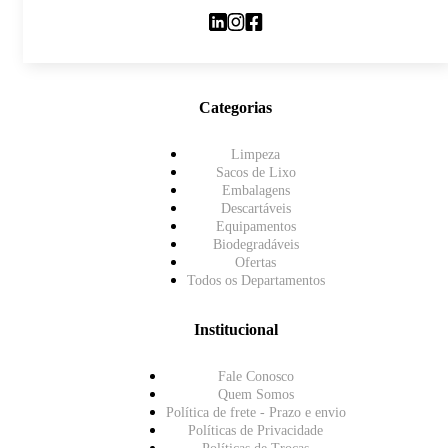
Categorias
Limpeza
Sacos de Lixo
Embalagens
Descartáveis
Equipamentos
Biodegradáveis
Ofertas
Todos os Departamentos
Institucional
Fale Conosco
Quem Somos
Política de frete - Prazo e envio
Políticas de Privacidade