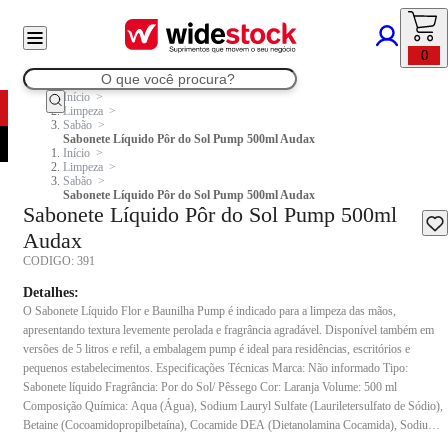
0
Início
Limpeza
Sabão
Sabonete Líquido Pôr do Sol Pump 500ml Audax
Início
Limpeza
Sabão
Sabonete Líquido Pôr do Sol Pump 500ml Audax
Sabonete Líquido Pôr do Sol Pump 500ml
Audax
CODIGO:
391
Detalhes:
O Sabonete Líquido Flor e Baunilha Pump é indicado para a limpeza das mãos,
apresentando textura levemente perolada e fragrância agradável. Disponível também em
versões de 5 litros e refil, a embalagem pump é ideal para residências, escritórios e
pequenos estabelecimentos. Especificações Técnicas Marca: Não informado Tipo:
Sabonete líquido Fragrância: Por do Sol/ Pêssego Cor: Laranja Volume: 500 ml
Composição Química: Aqua (Água), Sodium Lauryl Sulfate (Lauriletersulfato de Sódio),
Betaine (Cocoamidopropilbetaína), Cocamide DEA (Dietanolamina Cocamida), Sodium
Chloride (Cloreto de Sódio), Urea (Ureia), Ethylene Glycol Distearate (Diestearato de