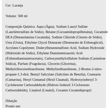
Cor: Laranja
Volume: 500 ml
Composição Química: Aqua (Água), Sodium Lauryl Sulfate
(Lauriletersulfato de Sódio), Betaine (Cocoamidopropilbetaína), Cocamide
DEA (Dietanolamina Cocamida), Sodium Chloride (Cloreto de Sódio),
Urea (Ureia), Ethylene Glycol Distearate (Diestearato de Etilenoglicol),
Acrylates Copolymer, Dodecylbenzenesulfonic Acid, Sodium Hydroxide
(Hidróxido de Sódio), Ethylene Diaminetetraacetic Acid
(Etilenodiaminatetracetato), Carboxymethylcellulose Sodium (Carmelose
Sódica), Parfum (Fragrância), Glycerin (Glicerina),
Methylchloroisothiazolinone, Methylisothiazolinone, 2-Bromo-2-nitro-
propane-1,3-diol, Benzyl Salicylate (Salicilato de Benzila), Coumarin
(Cumarina), Hexyl Cinnamal (Hexil Cinamal), Hydroxyisohexyl 3-
Cyclohexene Carboxaldehyde (Hidroxi Isohexil 3-Cicloexeno
Carboxialdeído), Linalool (Linalol), Corantes Cocamidepropyl.
Diluição
Pronto uso