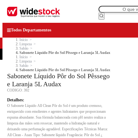
Todos Departamentos
Início
Limpeza
Sabão
Sabonete Líquido Pôr do Sol Pêssego e Laranja 5L Audax
Início
Limpeza
Sabão
Sabonete Líquido Pôr do Sol Pêssego e Laranja 5L Audax
Sabonete Líquido Pôr do Sol Pêssego
e Laranja 5L Audax
CODIGO:
392
Detalhes:
O Sabonete Líquido All Clean Pôr do Sol é um produto cremoso,
enriquecido com emolientes e agentes hidratantes que proporcionam
espuma abundante. Sua fórmula balanceada com pH neutro realiza a
limpeza das mãos sem ressecar, mantendo a hidratação natural e
deixando uma perfumação agradável. Especificações Técnicas Marca:
All Clean - Auax Tipo: Sabonete líquido Fragrância: Pôr do Sol ¿