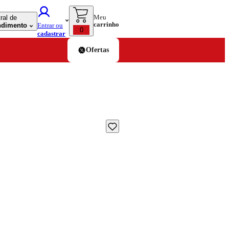
Meu
ral de
carrinho
ndimento
Entrar ou
0
cadastrar
Ofertas