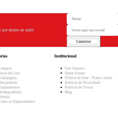
e por dentro de tudo!
Cadastrar
rias
Institucional
Limpeza
Fale Conosco
Sacos de Lixo
Quem Somos
Embalagens
Política de frete - Prazo e envio
Descartáveis
Políticas de Privacidade
Equipamentos
Políticas de Trocas
Biodegradáveis
Blog
Ofertas
Todos os Departamentos