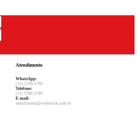
Atendimento
WhatsApp:
(11) 5196-3789
Telefone:
(11) 3789-3789
E-mail:
atendimento@widestock.com.br