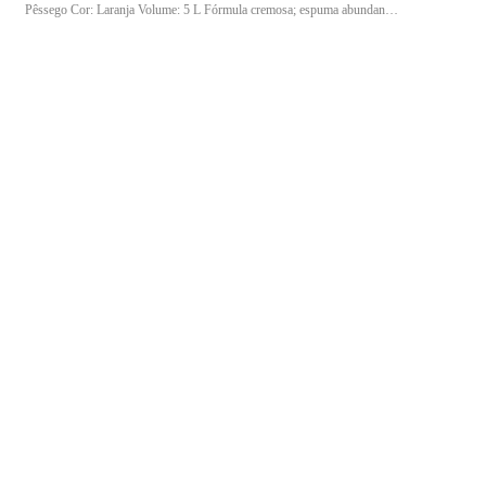
Pêssego Cor: Laranja Volume: 5 L Fórmula cremosa; espuma abundante;
pH neutro; embalagem galão 5 L Diluição Pronto uso Indicação Indicado
para a higienização das mãos, proporcionando limpeza eficiente com
hidratação e fragrância agradável.