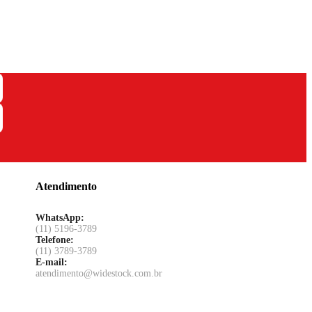
Atendimento
WhatsApp:
(11) 5196-3789
Telefone:
(11) 3789-3789
E-mail:
atendimento@widestock.com.br