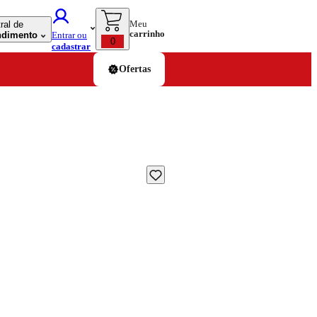
Meu
ral de
carrinho
ndimento
Entrar ou
0
cadastrar
Ofertas