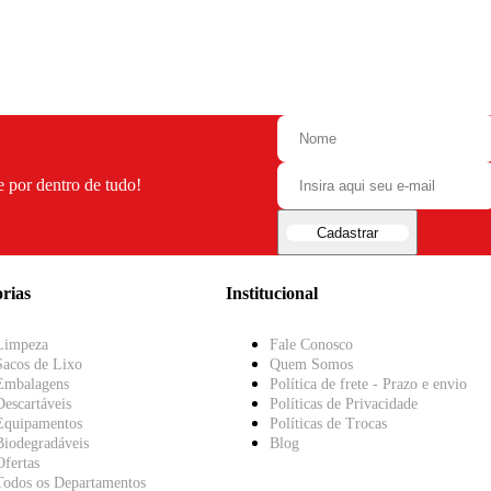
e por dentro de tudo!
Cadastrar
rias
Institucional
Limpeza
Fale Conosco
Sacos de Lixo
Quem Somos
Embalagens
Política de frete - Prazo e envio
Descartáveis
Políticas de Privacidade
Equipamentos
Políticas de Trocas
Biodegradáveis
Blog
Ofertas
Todos os Departamentos