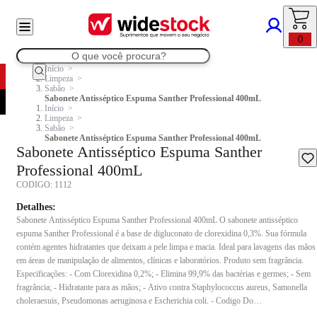
0
Início
Limpeza
Sabão
Sabonete Antisséptico Espuma Santher Professional 400mL
Início
Limpeza
Sabão
Sabonete Antisséptico Espuma Santher Professional 400mL
Sabonete Antisséptico Espuma Santher
Professional 400mL
CODIGO:
1112
Detalhes:
Sabonete Antisséptico Espuma Santher Professional 400mL O sabonete antisséptico
espuma Santher Professional é a base de digluconato de clorexidina 0,3%. Sua fórmula
contém agentes hidratantes que deixam a pele limpa e macia. Ideal para lavagens das mãos
em áreas de manipulação de alimentos, clínicas e laboratórios. Produto sem fragrância.
Especificações: - Com Clorexidina 0,2%; - Elimina 99,9% das bactérias e germes; - Sem
fragrância; - Hidratante para as mãos; - Ativo contra Staphylococcus aureus, Samonella
choleraesuis, Pseudomonas aeruginosa e Escherichia coli. - Codigo Do
Fabricante:SEAT06400