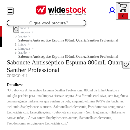
0
Início
Limpeza
Sabão
Sabonete Antisséptico Espuma 800mL Quartz Santher Professional
Início
Limpeza
Sabão
Sabonete Antisséptico Espuma 800mL Quartz Santher Professional
Sabonete Antisséptico Espuma 800mL Quartz
Santher Professional
CODIGO:
611
Detalhes:
"O Sabonete Antisséptico Espuma Santher Professional 800ml da linha Quartz é a
solução perfeita para uma limpeza eficaz e segura. Sua fórmula exclusiva, sem fragrância,
contém agentes hidratantes que cuidam da pele, enquanto elimina 99,9% das bactérias,
incluindo Staphylococcus aureus, Salmonella choleraesuis, Pseudomonas aeruginosa e
Escherichia coli. Especificações: - Sabonete em espuma; - Sem fragrância; - Hidratante
para as mãos; - Ativo contra Staphylococcus aureus, Samonella choleraesuis,
Pseudomonas aeruginosa e Escherichia coli."