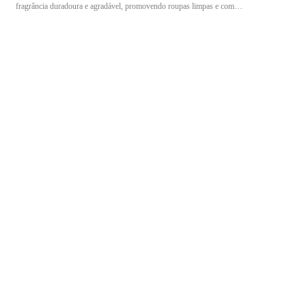
fragrância duradoura e agradável, promovendo roupas limpas e com
perfume intenso. Além disso, apresenta atributos sustentáveis, tornando
a lavagem eficiente e consciente. Especificações Técnicas: Peso do
pacote: 800 g Composição: Bioenzimas e Pó Ultrafino Marca: Ypê
Linha: Tixan Primavera Tipo: Lava roupas em pó concentrado Indicação
de uso: Indicado para lavagem de roupas brancas e coloridas, removendo
manchas difíceis, garantindo limpeza eficaz e perfume duradouro em
ambientes domésticos.