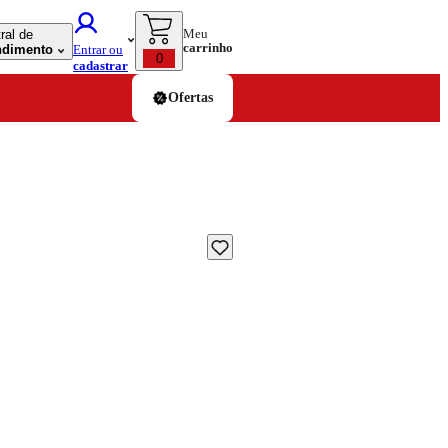
Meu
ral de
carrinho
ndimento
Entrar ou
0
cadastrar
Ofertas