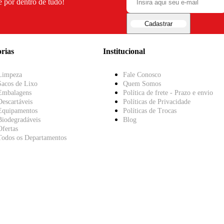
e por dentro de tudo!
Cadastrar
rias
Institucional
Limpeza
Fale Conosco
Sacos de Lixo
Quem Somos
Embalagens
Política de frete - Prazo e envio
Descartáveis
Políticas de Privacidade
Equipamentos
Políticas de Trocas
Biodegradáveis
Blog
Ofertas
Todos os Departamentos