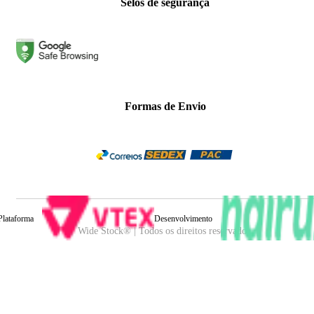
Selos de segurança
Formas de Envio
Plataforma
Desenvolvimento
Wide Stock® | Todos os direitos reservados.