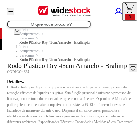
0
Início
Equipamentos
Vassouras
Rodo Plástico Dry 45cm Amarelo - Bralimpia
Início
Equipamentos
Vassouras
Rodo Plástico Dry 45cm Amarelo - Bralimpia
Rodo Plástico Dry 45cm Amarelo - Bralimpia
CODIGO:
635
Detalhes:
O Rodo Bralimpia Dry é um equipamento destinado à limpeza de pisos, permitindo a
remoção eficiente de líquidos e sujeiras. Sua função principal é otimizar o processo de
limpeza, proporcionando praticidade e higiene nos ambientes. O produto é fabricado em
polipropileno, com encaixe compatível com o sistema EURO, oferecendo leveza e
facilidade de manuseio durante o uso. Disponível em cinco cores, possibilita a
identificação de áreas e contribui para a prevenção da contaminação cruzada entre
diferentes ambientes. Especificações Técnicas: Capacidade / Medida: 45 cm Cor: amarelo
Modelo: MVRN45AM Conteúdo da embalagem: 1 unidade Composição: Polipropileno
Indicação de uso: Indicado para limpeza de pisos em ambientes internos e externos,