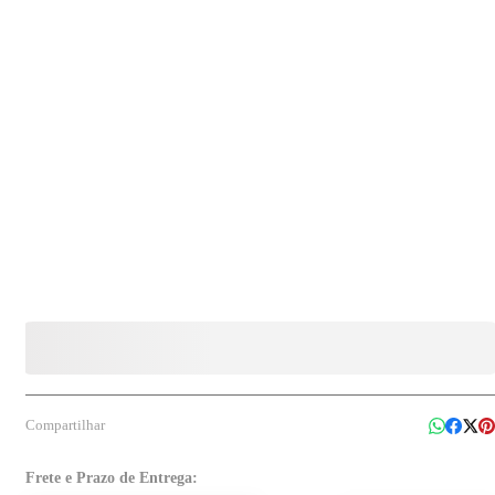
podendo ser utilizado com cabos compatíveis do sistema EURO para facilitar o manuseio
e ampliar a eficiência da limpeza.
Compartilhar
Frete e Prazo de Entrega: