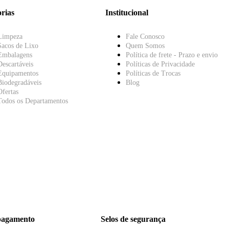
rias
Institucional
Limpeza
Fale Conosco
Sacos de Lixo
Quem Somos
Embalagens
Política de frete - Prazo e envio
Descartáveis
Políticas de Privacidade
Equipamentos
Políticas de Trocas
Biodegradáveis
Blog
Ofertas
Todos os Departamentos
pagamento
Selos de segurança