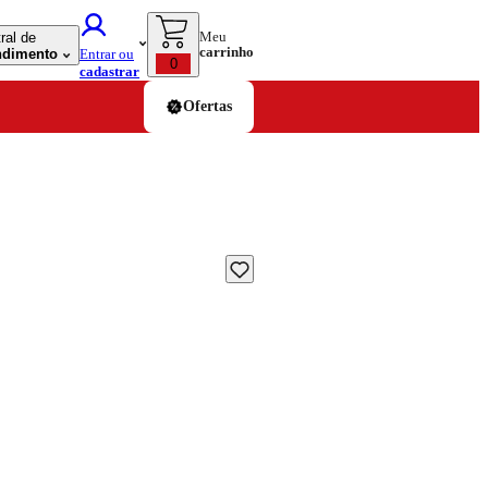
Meu
ral de
carrinho
ndimento
Entrar ou
0
cadastrar
Ofertas