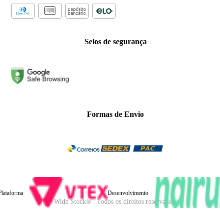
Selos de segurança
Formas de Envio
Plataforma
Desenvolvimento
Wide Stock® | Todos os direitos reservados.