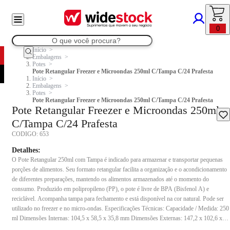
0
Início
Embalagens
Potes
Pote Retangular Freezer e Microondas 250ml C/Tampa C/24 Prafesta
Início
Embalagens
Potes
Pote Retangular Freezer e Microondas 250ml C/Tampa C/24 Prafesta
Pote Retangular Freezer e Microondas 250ml
C/Tampa C/24 Prafesta
CODIGO:
653
Detalhes:
O Pote Retangular 250ml com Tampa é indicado para armazenar e transportar pequenas
porções de alimentos. Seu formato retangular facilita a organização e o acondicionamento
de diferentes preparações, mantendo os alimentos armazenados até o momento do
consumo. Produzido em polipropileno (PP), o pote é livre de BPA (Bisfenol A) e
reciclável. Acompanha tampa para fechamento e está disponível na cor natural. Pode ser
utilizado no freezer e no micro-ondas. Especificações Técnicas: Capacidade / Medida: 250
ml Dimensões Internas: 104,5 x 58,5 x 35,8 mm Dimensões Externas: 147,2 x 102,6 x
43,0 mm Cor: Natural Conteúdo da embalagem: Pote + Tampa Composição: PP