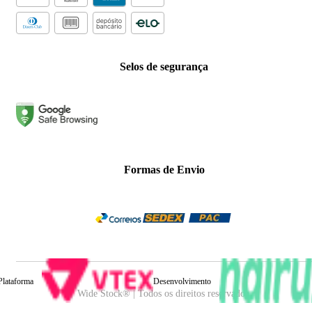
Selos de segurança
Formas de Envio
Plataforma
Desenvolvimento
Wide Stock® | Todos os direitos reservados.