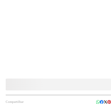
(Polipropileno) Quantidade: Pacote com 24 unidades Indicação de uso: Indicado para
armazenamento e transporte de alimentos em pequenas porções. Pode ser utilizado no
freezer e no micro-ondas para acondicionamento e aquecimento de alimentos.
Compartilhar