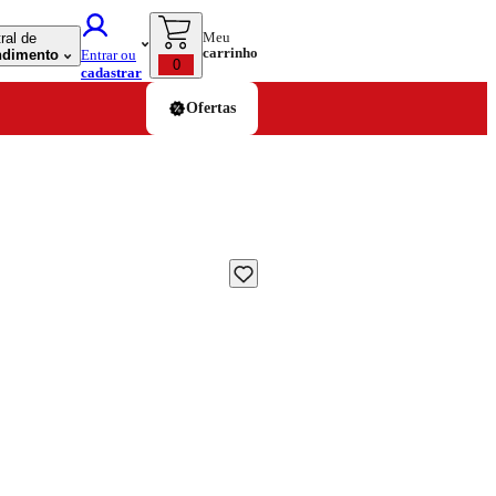
Meu
ral de
carrinho
ndimento
Entrar ou
0
cadastrar
Ofertas