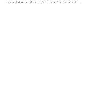
53,5mm Externo - 198,2 x 152,5 x 61,5mm Matéria Prima: PP
Utilização: Freezer e micro-ondas