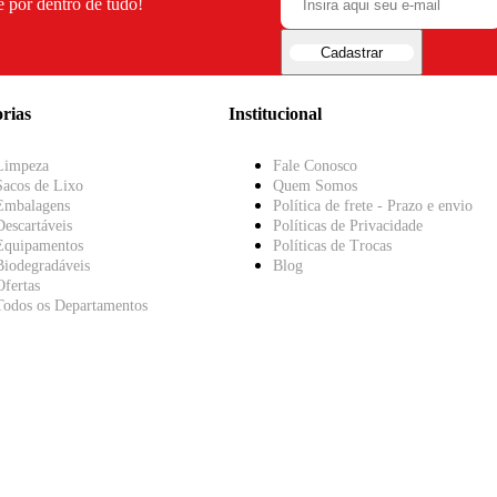
e por dentro de tudo!
Cadastrar
rias
Institucional
Limpeza
Fale Conosco
Sacos de Lixo
Quem Somos
Embalagens
Política de frete - Prazo e envio
Descartáveis
Políticas de Privacidade
Equipamentos
Políticas de Trocas
Biodegradáveis
Blog
Ofertas
Todos os Departamentos